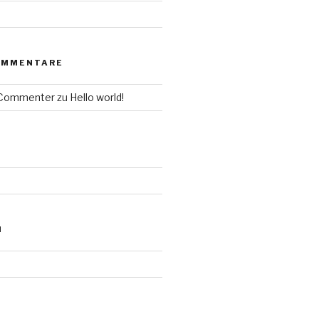
OMMENTARE
 Commenter
zu
Hello world!
N
d