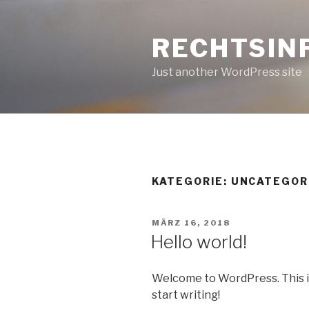
Zum
Inhalt
RECHTSIN
springen
Just another WordPress site
KATEGORIE: UNCATEGOR
VERÖFFENTLICHT
MÄRZ 16, 2018
AM
Hello world!
Welcome to WordPress. This is y
start writing!