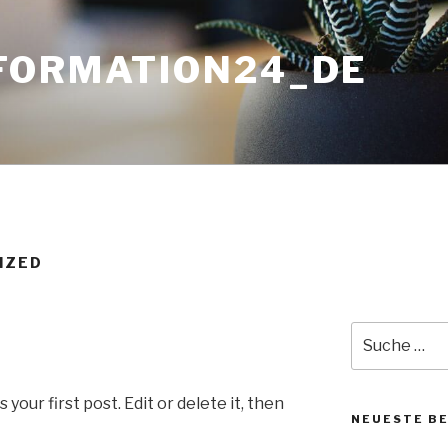
FORMATION24_DE
IZED
Suche
nach:
our first post. Edit or delete it, then
NEUESTE B